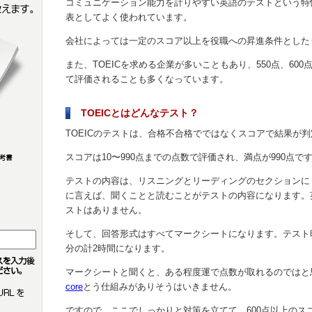
コミュニケーション能力を計りやすい英語のテストという特
表としてよく使われています。
会社によっては一定のスコア以上を役職への昇進条件とした
また、TOEICを求める企業が多いこともあり、550点、60
て評価されることも多くなっています。
TOEICとはどんなテスト？
TOEICのテストは、合格不合格でではなくスコアで結果が
スコアは10〜990点までの点数で評価され、満点が990点で
テストの内容は、リスニングとリーディングのセクションに
に言えば、聞くことと読むことがテストの内容になります。
ストはありません。
そして、回答形式はすべてマークシートになります。テスト時
分の計2時間になります。
マークシートと聞くと、ある程度運で点数が取れるのではと
core
とう仕組みがありそうはいきません。
ですので、ここでしっかりと対策を立てて、600点以上のス